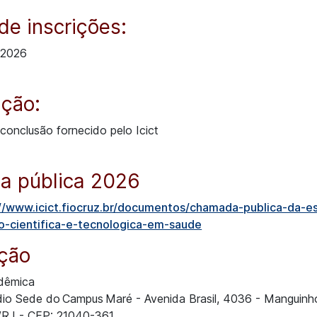
de inscrições:
/2026
ação:
 conclusão fornecido pelo Icict
 pública 2026
//www.icict.fiocruz.br/documentos/chamada-publica-da-es
-cientifica-e-tecnologica-em-saude
ação
adêmica
dio Sede do Campus Maré - Avenida Brasil, 4036 - Manguin
o/RJ - CEP: 21040-361