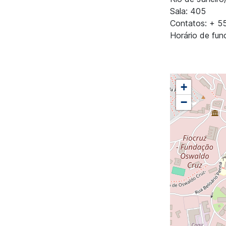
Sala: 405
Contatos: + 55
Horário de fun
+
−