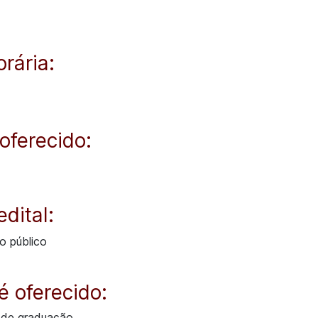
rária:
oferecido:
edital:
o público
 oferecido:
 de graduação