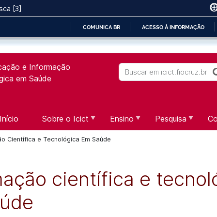
sca [3]
COMUNICA BR
ACESSO À INFORMAÇÃO
IR
PARA
icação e Informação
O
Buscar
ógica em Saúde
CONTEÚDO
Início
Sobre o Icict
Ensino
Pesquisa
Co
ão Científica e Tecnológica Em Saúde
mação científica e tecnol
aúde