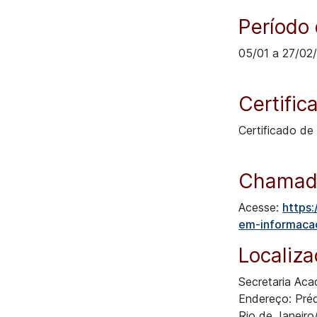
Período 
05/01
a
27/02
Certific
Certificado de
Chamada
Acesse:
https:
em-informacao
Localiz
Secretaria Ac
Endereço: Pré
Rio de Janeir