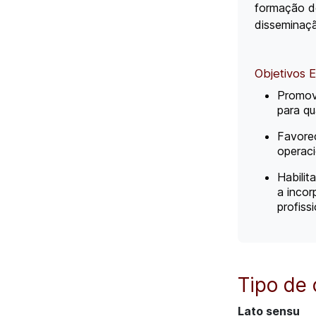
formação de
disseminaçã
Objetivos 
Promove
para qua
Favorec
operaci
Habilit
a incor
profiss
Tipo de 
Lato sensu