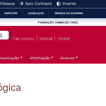
Dislexia
Auto Contraste
Inverter
PARTICIPE
LEGISLAÇÃO
ÓRGÃOS DO GOVERNO
Fale conosco
Webmail
Intranet
|
|
municação
Informação
Acervos
ógica