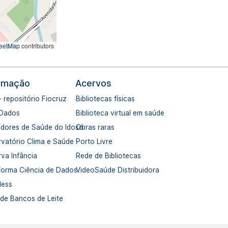
eetMap
contributors
ormação
Acervos
- repositório Fiocruz
Bibliotecas físicas
 Dados
Biblioteca virtual em saúde
adores de Saúde do Idoso
Obras raras
vatório Clima e Saúde
Porto Livre
va Infância
Rede de Bibliotecas
forma Ciência de Dados
VideoSaúde Distribuidora
dess
de Bancos de Leite