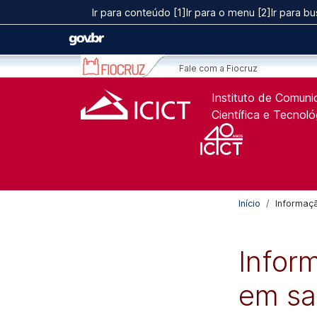
Ir para o conteúdo [1]
Ir para conteúdo [1]
Ir para o menu [2]
Ir para bu
Ir para o menu [2]
Ir para a Busca [3]
Fale com a Fiocruz
Instituto de Comun
Científica e Tecnol
Início
Informaç
Infor
em s