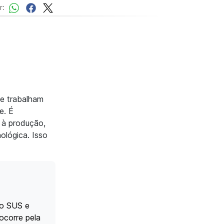
r:
ue trabalham
e. É
 à produção,
ológica. Isso
do SUS e
ocorre pela