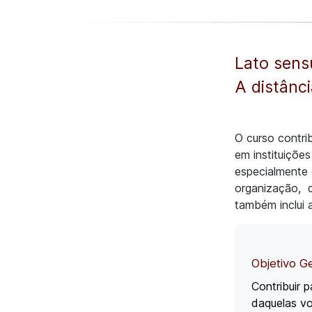
Lato sens
A distânc
O curso contri
em instituiçõe
especialmente 
organização, di
também inclui 
Objetivo G
Contribuir 
daquelas vo