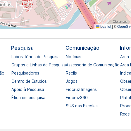
Leaflet
|
©
OpenStr
Pesquisa
Comunicação
Inf
Laboratórios de Pesquisa
Notícias
Arca 
o
Grupos e Linhas de Pesquisa
Assessoria de Comunicação
Arca
ção
Pesquisadores
Reciis
Indic
Centro de Estudos
Jogos
Obser
Apoio à Pesquisa
Fiocruz Imagens
Obser
Ética em pesquisa
Fiocruz360
Plata
SUS nas Escolas
Proa
Rede 