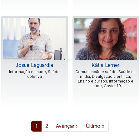
Josué Laguardia
Kátia Lerner
Informação e saúde, Saúde
Comunicação e saúde, Saúde na
coletiva
mídia, Divulgação científica,
Ensino e cursos, Informação e
saúde, Covid-19
Paginação
Página atual
Página
Próxima página
Última página
1
2
Avançar ›
Último »