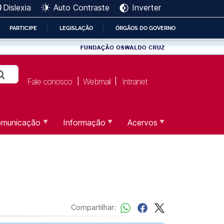
Dislexia
Auto Contraste
Inverter
PARTICIPE
LEGISLAÇÃO
ÓRGÃOS DO GOVERNO
Fale conosco
Webmail
Intranet
|
|
municação
Informação
Acervos
Compartilhar: