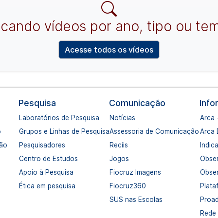
cando vídeos por ano, tipo ou te
Acesse todos os vídeos
Pesquisa
Comunicação
Inf
Laboratórios de Pesquisa
Notícias
Arca 
o
Grupos e Linhas de Pesquisa
Assessoria de Comunicação
Arca
ção
Pesquisadores
Reciis
Indic
Centro de Estudos
Jogos
Obser
Apoio à Pesquisa
Fiocruz Imagens
Obser
Ética em pesquisa
Fiocruz360
Plata
SUS nas Escolas
Proa
Rede 