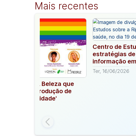
Mais recentes
Centro de Est
estratégias d
informação em
Ter, 16/06/2026
a ao evento 'A Beleza que
o Mundo: da Produção de
ça à Oportunidade'
/06/2026