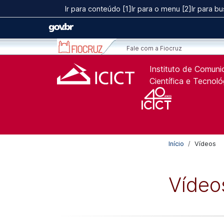
Ir para o conteúdo [1]
Ir para conteúdo [1]
Ir para o menu [2]
Ir para bu
Ir para o menu [2]
Ir para a Busca [3]
Fale com a Fiocruz
Instituto de Comun
Científica e Tecnol
Início
Vídeos
Vídeo