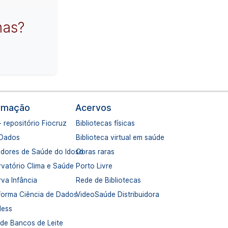
mas?
ormação
Acervos
- repositório Fiocruz
Bibliotecas físicas
 Dados
Biblioteca virtual em saúde
adores de Saúde do Idoso
Obras raras
vatório Clima e Saúde
Porto Livre
va Infância
Rede de Bibliotecas
forma Ciência de Dados
VideoSaúde Distribuidora
dess
de Bancos de Leite