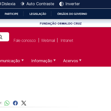
Dislexia
Auto Contraste
Inverter
PARTICIPE
LEGISLAÇÃO
ÓRGÃOS DO GOVERNO
Fale conosco
Webmail
Intranet
|
|
municação
Informação
Acervos
r: