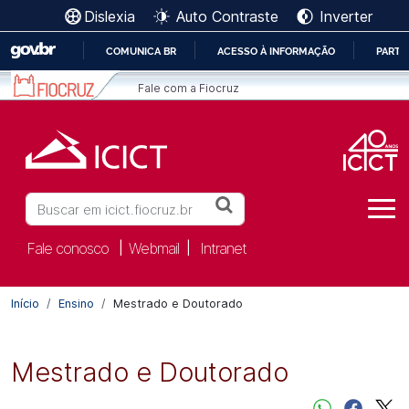
Ir para o conteúdo [1]
Dislexia
Auto Contraste
Inverter
Ir para o menu [2]
Ir para a Busca [3]
COMUNICA BR
ACESSO À INFORMAÇÃO
PARTI
IR
Fale com a Fiocruz
PARA
O
CONTEÚDO
Buscar
Fale conosco
Webmail
Intranet
|
|
Início
Ensino
Mestrado e Doutorado
Mestrado e Doutorado