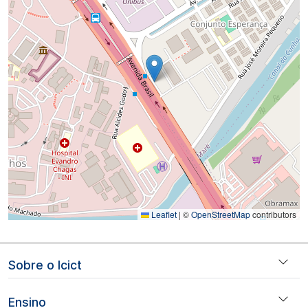
Leaflet
|
©
OpenStreetMap
contributors
Navegação principal
Sobre o Icict
Ensino