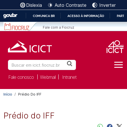
Ir para o conteúdo [1]
Dislexia
Auto Contraste
Inverter
Ir para o menu [2]
Ir para a Busca [3]
COMUNICA BR
ACESSO À INFORMAÇÃO
PARTI
IR
Fale com a Fiocruz
PARA
O
CONTEÚDO
Buscar
Fale conosco
Webmail
Intranet
|
|
Início
Prédio Do IFF
Prédio do IFF