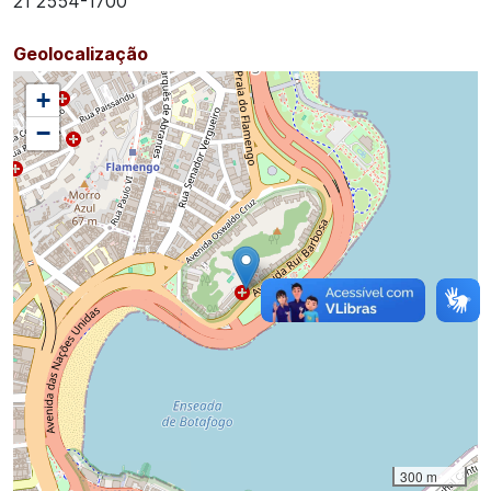
21 2554-1700
Geolocalização
+
−
300 m