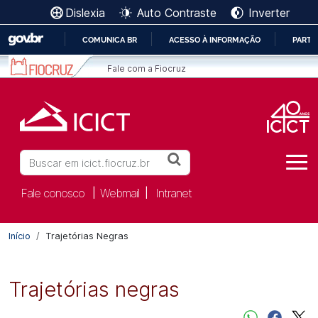
Ir para o conteúdo [1]
Dislexia
Auto Contraste
Inverter
Ir para o menu [2]
Ir para a Busca [3]
COMUNICA BR
ACESSO À INFORMAÇÃO
PARTI
IR
Fale com a Fiocruz
PARA
O
CONTEÚDO
Buscar
Fale conosco
Webmail
Intranet
|
|
Início
Trajetórias Negras
Trajetórias negras