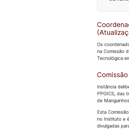
Coordenaç
(Atualiza
Os coordenador
na Comissão de
Tecnológica e
Comissão
Instância deli
PPGICS, das tr
de Manguinhos
Esta Comissão 
no Instituto e
divulgadas pa