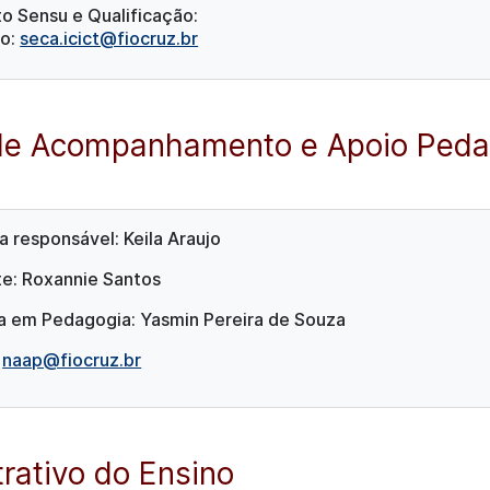
o Sensu e Qualificação:
o:
seca.icict@fiocruz.br
de Acompanhamento e Apoio Peda
 responsável: Keila Araujo
te: Roxannie Santos
ia em Pedagogia: Yasmin Pereira de Souza
:
naap@fiocruz.br
trativo do Ensino