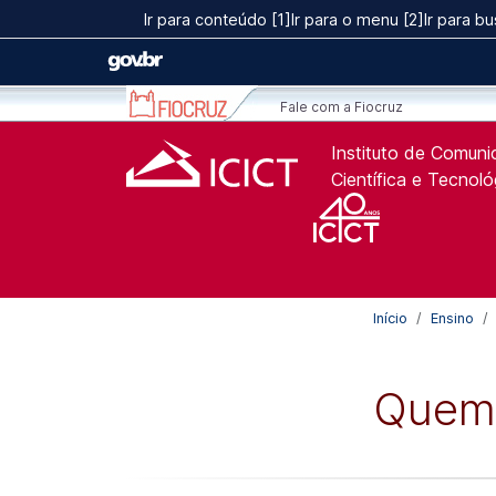
Ir para o conteúdo [1]
Ir para conteúdo [1]
Ir para o menu [2]
Ir para bu
Ir para o menu [2]
Ir para a Busca [3]
Fale com a Fiocruz
Instituto de Comun
Científica e Tecnol
Início
Ensino
Quem