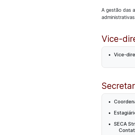
A gestão das a
administrativas
Vice-dir
Vice-dire
Secreta
Coordena
Estagiár
SECA Stri
Contat