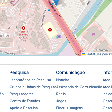
Leaflet
|
©
OpenStr
Pesquisa
Comunicação
Inf
Laboratórios de Pesquisa
Notícias
Arca 
o
Grupos e Linhas de Pesquisa
Assessoria de Comunicação
Arca
ção
Pesquisadores
Reciis
Indic
Centro de Estudos
Jogos
Obser
Apoio à Pesquisa
Fiocruz Imagens
Obser