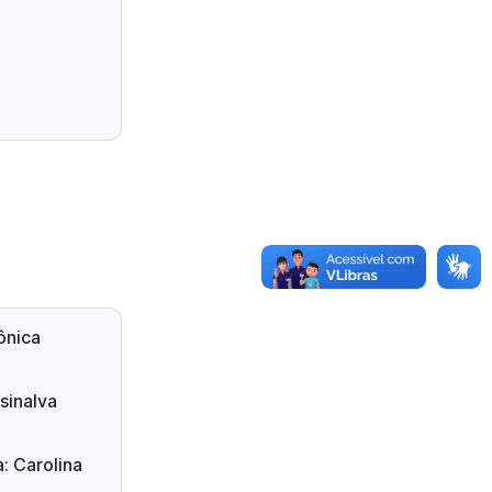
ônica
sinalva
: Carolina