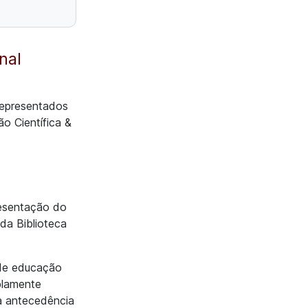
nal
representados
o Científica &
resentação do
 da Biblioteca
 de educação
mplamente
a antecedência