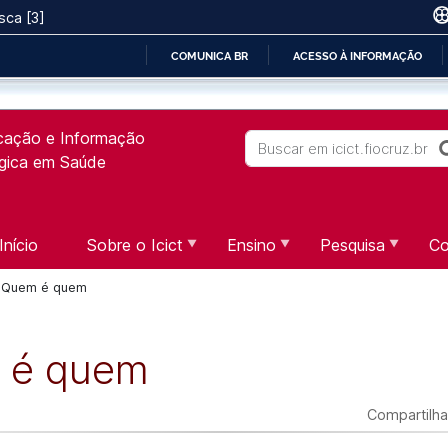
sca [3]
COMUNICA BR
ACESSO À INFORMAÇÃO
IR
PARA
icação e Informação
O
Buscar
ógica em Saúde
CONTEÚDO
Início
Sobre o Icict
Ensino
Pesquisa
Co
Quem é quem
 é quem
Compartilha