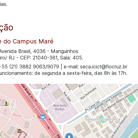
ias.
ação
e do Campus Maré
venida Brasil, 4036 - Manguinhos
iro/ RJ - CEP: 21040-361, Sala: 405.
55 (21) 3882 9063/9079 | e-mail: seca.icict@fiocruz.br
funcionamento: de segunda a sexta-feira, das 8h às 17h.