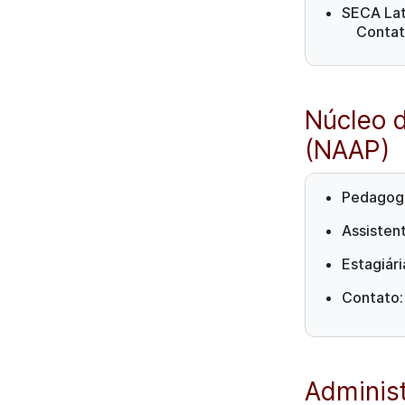
SECA Lat
Contat
Núcleo 
(NAAP)
Pedagoga
Assisten
Estagiár
Contato
Adminis