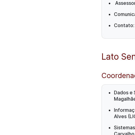
Assessor
Comunica
Contato
Lato Se
Coordenaç
Dados e 
Magalhãe
Informaç
Alves (L
Sistemas
Carvalho,