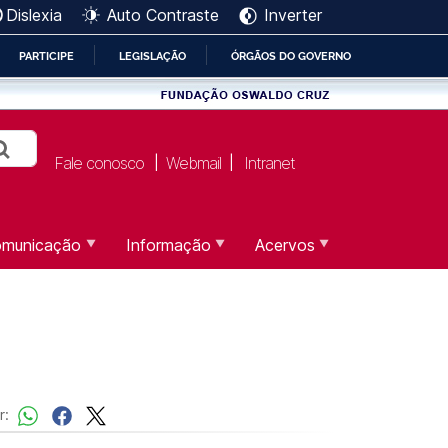
Dislexia
Auto Contraste
Inverter
PARTICIPE
LEGISLAÇÃO
ÓRGÃOS DO GOVERNO
Fale conosco
Webmail
Intranet
|
|
municação
Informação
Acervos
r: