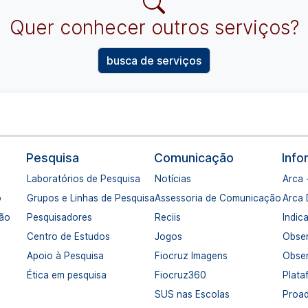
Quer conhecer outros serviços?
busca de serviços
Pesquisa
Comunicação
Inf
Laboratórios de Pesquisa
Notícias
Arca 
o
Grupos e Linhas de Pesquisa
Assessoria de Comunicação
Arca
ção
Pesquisadores
Reciis
Indic
Centro de Estudos
Jogos
Obser
Apoio à Pesquisa
Fiocruz Imagens
Obser
Ética em pesquisa
Fiocruz360
Plata
SUS nas Escolas
Proa