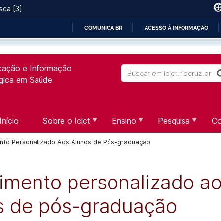
sca [3]
COMUNICA BR
ACESSO À INFORMAÇÃO
IR
PARA
icação e Informação
O
Buscar
ógica em Saúde
CONTEÚDO
Início
Sobre o Icict
Ensino
Pesquisa
Co
nto Personalizado Aos Alunos de Pós-graduação
imento personalizado a
s de pós-graduação