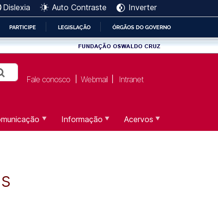
Dislexia
Auto Contraste
Inverter
PARTICIPE
LEGISLAÇÃO
ÓRGÃOS DO GOVERNO
Fale conosco
Webmail
Intranet
|
|
municação
Informação
Acervos
os