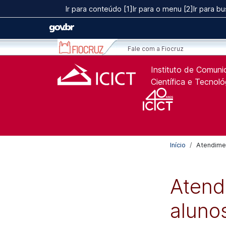
Ir para o conteúdo [1]
Ir para conteúdo [1]
Ir para o menu [2]
Ir para bu
Ir para o menu [2]
Ir para a Busca [3]
Fale com a Fiocruz
Instituto de Comun
Científica e Tecnol
Início
Atendime
Atend
aluno