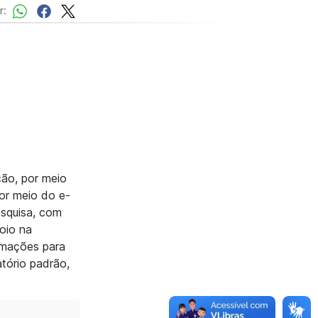
r:
ção, por meio
por meio do e-
esquisa, com
poio na
ormações para
atório padrão,