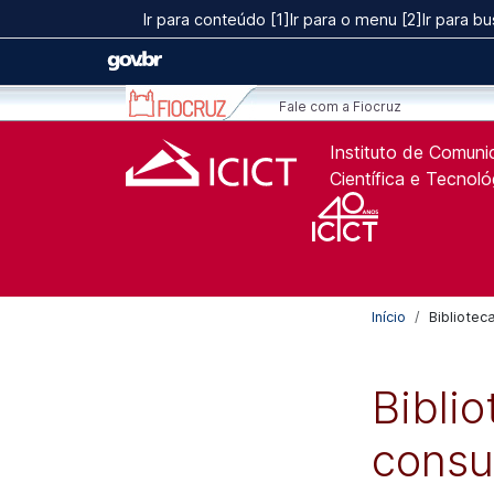
Ir para o conteúdo [1]
Ir para conteúdo [1]
Ir para o menu [2]
Ir para bu
Ir para o menu [2]
Ir para a Busca [3]
Fale com a Fiocruz
Instituto de Comun
Científica e Tecnol
Início
Bibliotec
Bibli
consu