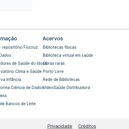
ormação
Acervos
- repositório Fiocruz
Bibliotecas físicas
 Dados
Biblioteca virtual em saúde
adores de Saúde do Idoso
Obras raras
vatório Clima e Saúde
Porto Livre
va Infância
Rede de Bibliotecas
forma Ciência de Dados
VideoSaúde Distribuidora
dess
de Bancos de Leite
Privacidade
Créditos