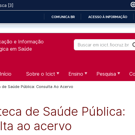
sca [3]
COMUNICA BR
ACESSO À INFORMAÇÃO
IR
PARA
icação e Informação
O
Buscar
ógica em Saúde
CONTEÚDO
Início
Sobre o Icict
Ensino
Pesquisa
Co
a de Saúde Pública: Consulta Ao Acervo
oteca de Saúde Pública:
lta ao acervo