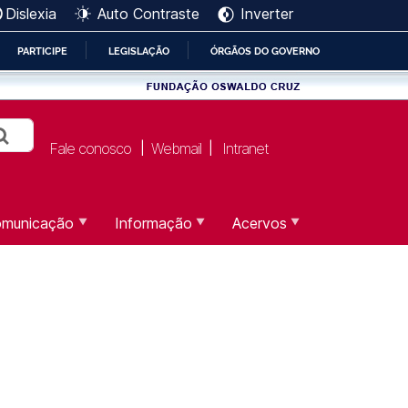
Dislexia
Auto Contraste
Inverter
PARTICIPE
LEGISLAÇÃO
ÓRGÃOS DO GOVERNO
Fale conosco
Webmail
Intranet
|
|
municação
Informação
Acervos