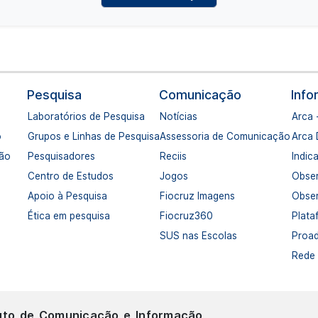
Pesquisa
Comunicação
Inf
Laboratórios de Pesquisa
Notícias
Arca 
o
Grupos e Linhas de Pesquisa
Assessoria de Comunicação
Arca
ção
Pesquisadores
Reciis
Indic
Centro de Estudos
Jogos
Obser
Apoio à Pesquisa
Fiocruz Imagens
Obser
Ética em pesquisa
Fiocruz360
Plata
SUS nas Escolas
Proa
Rede 
tuto de Comunicação e Informação