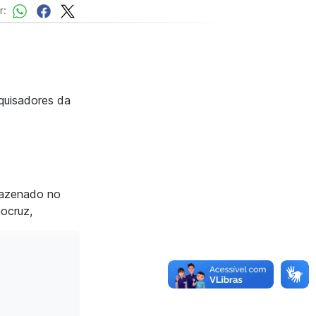
r:
quisadores da
rmazenado no
iocruz,