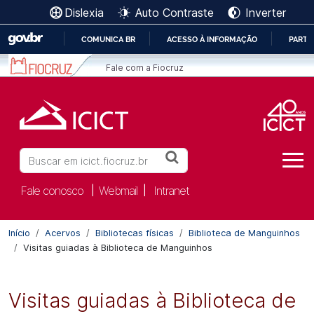
Ir para o conteúdo [1]
Dislexia
Auto Contraste
Inverter
Ir para o menu [2]
Ir para a Busca [3]
COMUNICA BR
ACESSO À INFORMAÇÃO
PARTI
IR
Fale com a Fiocruz
PARA
O
CONTEÚDO
Buscar
Fale conosco
Webmail
Intranet
|
|
Início
Acervos
Bibliotecas físicas
Biblioteca de Manguinhos
Visitas guiadas à Biblioteca de Manguinhos
Visitas guiadas à Biblioteca de