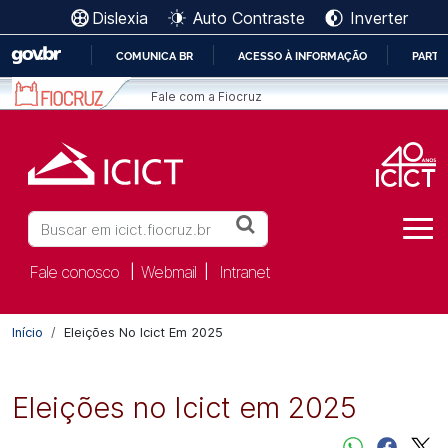
Ir para o conteúdo [1]
Dislexia
Auto Contraste
Inverter
Ir para o menu [2]
Ir para a Busca [3]
COMUNICA BR
ACESSO À INFORMAÇÃO
PARTI
IR
Fale com a Fiocruz
PARA
O
CONTEÚDO
Buscar
Fale conosco
Webmail
Intranet
|
|
Início
Eleições No Icict Em 2025
Eleições no Icict em 2025