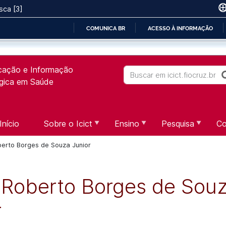
sca [3]
COMUNICA BR
ACESSO À INFORMAÇÃO
IR
PARA
icação e Informação
O
Buscar
ógica em Saúde
CONTEÚDO
Início
Sobre o Icict
Ensino
Pesquisa
Co
berto Borges de Souza Junior
 Roberto Borges de Sou
r