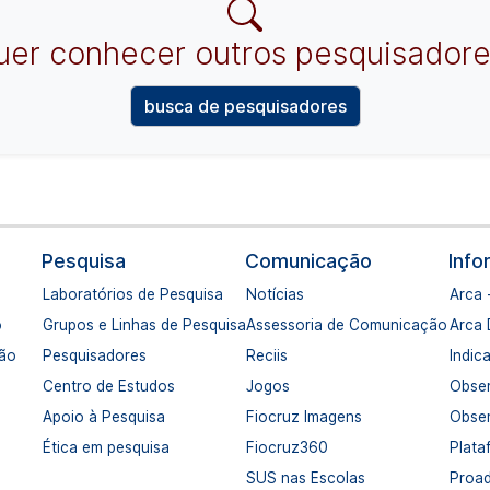
uer conhecer outros pesquisadore
busca de pesquisadores
Pesquisa
Comunicação
Inf
Laboratórios de Pesquisa
Notícias
Arca 
o
Grupos e Linhas de Pesquisa
Assessoria de Comunicação
Arca
ção
Pesquisadores
Reciis
Indic
Centro de Estudos
Jogos
Obser
Apoio à Pesquisa
Fiocruz Imagens
Obser
Ética em pesquisa
Fiocruz360
Plata
SUS nas Escolas
Proa