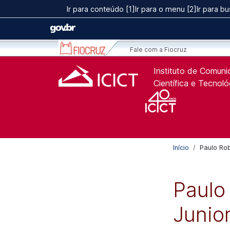
Ir para o conteúdo [1]
Ir para conteúdo [1]
Ir para o menu [2]
Ir para bu
Ir para o menu [2]
Ir para a Busca [3]
Fale com a Fiocruz
Instituto de Comun
Científica e Tecnol
Início
Paulo Ro
Paulo
Junio