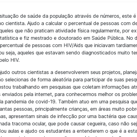
situação de saúde da população através de números, este é
o cientista. Ajudo a calcular o percentual de pessoas com d
ueles que não praticam atividade física regularmente, por e
tatística e fiz mestrado e doutorado em Saúde Pública. No 
o percentual de pessoas com HIV/Aids que iniciavam tardiame
ou seja, aqueles que estavam sendo diagnosticados muito t
pelo HIV.
udo outros cientistas a desenvolverem seus projetos, plane
o selecionas de forma aleatória para participar de suas pesq
estou trabalhando em pesquisas que coletam informações at
s enviados pela internet, para conhecermos melhor os probl
la pandemia de covid-19. Também atuo em uma pesquisa qu
quantas pessoas, principalmente crianças, em áreas muito pob
nas, apresentam sinais de infecção por uma bactéria que ca
da tracoma ocular, que pode causar cegueira, caso não sej
dou aulas e ajudo os estudantes a entenderem o que é a estat