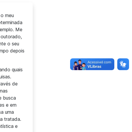
 o meu
eterminada
xemplo. Me
doutorado,
nte o seu
empo depois
jando quais
uisas.
ravés de
emas
e busca
res e em
usa uma
a tratada.
ística e