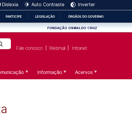
Dislexia
Auto Contraste
Inverter
PARTICIPE
LEGISLAÇÃO
ÓRGÃOS DO GOVERNO
Fale conosco
Webmail
Intranet
|
|
municação
Informação
Acervos
za