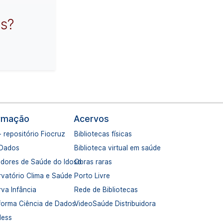
s?
ormação
Acervos
- repositório Fiocruz
Bibliotecas físicas
 Dados
Biblioteca virtual em saúde
adores de Saúde do Idoso
Obras raras
vatório Clima e Saúde
Porto Livre
va Infância
Rede de Bibliotecas
forma Ciência de Dados
VideoSaúde Distribuidora
dess