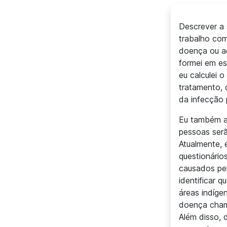
Descrever a 
trabalho com
doença ou aq
formei em es
eu calculei 
tratamento, 
da infecção 
Eu também aj
pessoas serã
Atualmente, 
questionário
causados pe
identificar 
áreas indíge
doença chama
Além disso, 