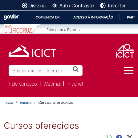
Ir para o conteúdo [1]
Dislexia
Auto Contraste
Inverter
Ir para o menu [2]
Ir para a Busca [3]
COMUNICA BR
ACESSO À INFORMAÇÃO
PARTI
IR
Fale com a Fiocruz
PARA
O
CONTEÚDO
Buscar
Fale conosco
Webmail
Intranet
|
|
Início
Ensino
Cursos oferecidos
Cursos oferecidos