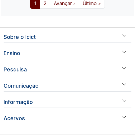
Página atual
Página
Próxima página
Última página
1
2
Avançar ›
Último »
Navegação principal
Sobre o Icict
Ensino
Pesquisa
Comunicação
Informação
Acervos