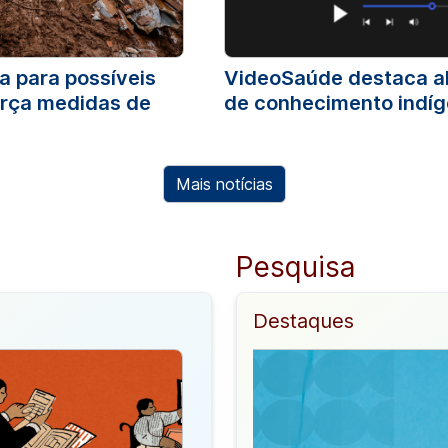
a para possíveis
VideoSaúde destaca a
força medidas de
de conhecimento indí
Mais notícias
Pesquisa
Destaques
PPGICS disponibiliza instruções
para autoarquivamento no
repositório Arca. Confira!