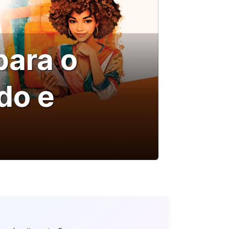
para o
do e