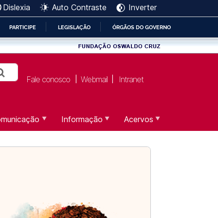
Dislexia
Auto Contraste
Inverter
formação Científica e Te
PARTICIPE
LEGISLAÇÃO
ÓRGÃOS DO GOVERNO
Fale conosco
Webmail
Intranet
|
|
municação
Informação
Acervos