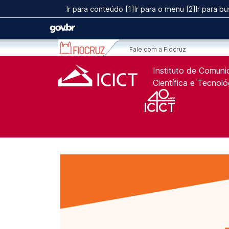
Ir para conteúdo [1]
Ir para o menu [2]
Ir para bu
ICICT | Fiocruz - Instit
Ir para o conteúdo [1]
Fale com a Fiocruz
Ir para o menu [2]
Ir para a Busca [3]
Instituto de Comun
Científica e Tecnol