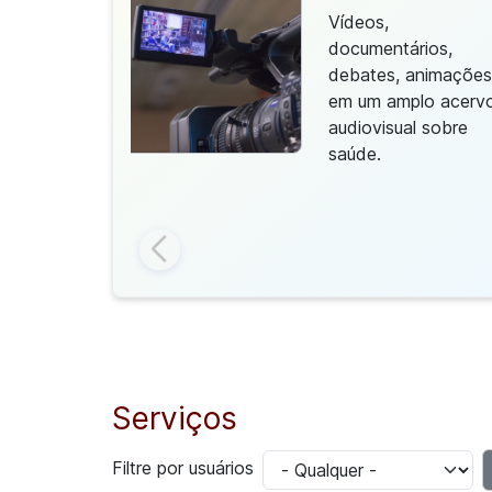
co
Vídeos,
documentários,
ibliotecas
debates, animações
 Catálogo
em um amplo acerv
 uma base
audiovisual sobre
 de
saúde.
ento em
Serviços
Filtre por usuários