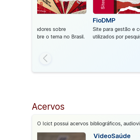
FioDMP
cional de Indicadores sobre
Site para gestão e 
a, com dados sobre o tema no Brasil.
utilizados por pesqu
Acervos
O Icict possui acervos bibliográficos, audiov
go
VideoSaúde