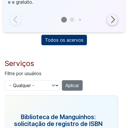
livre e gratuito.
s
Todos os acervos
Serviços
Filtre por usuários
Biblioteca de Manguinhos:
solicitação de registro de ISBN