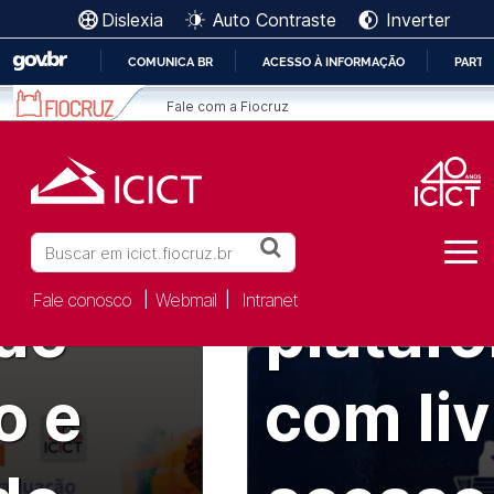
Dislexia
Auto Contraste
Inverter
ICICT | Fiocruz - Instituto de Co
es
COMUNICA BR
ACESSO À INFORMAÇÃO
PARTI
Ir para o conteúdo [1]
IR
Ir para o menu [2]
Fale com a Fiocruz
PARA
Ir para a Busca [3]
para o
O
CONTEÚDO
o
Porto L
Buscar
Fale conosco
Webmail
Intranet
|
|
 de
plataf
o e
com li