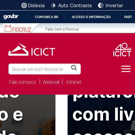
Dislexia
Auto Contraste
Inverter
ICICT | Fiocruz - Instituto de Co
es
COMUNICA BR
ACESSO À INFORMAÇÃO
PARTI
Ir para o conteúdo [1]
IR
Ir para o menu [2]
Fale com a Fiocruz
PARA
Ir para a Busca [3]
para o
O
CONTEÚDO
o
Porto L
Buscar
Fale conosco
Webmail
Intranet
|
|
 de
plataf
o e
com li