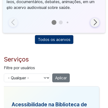
Vídeos, documentários, debates, animações, em um
amplo acervo audiovisual sobre saúde.
l
Todos os acervos
Serviços
Filtre por usuários
Acessibilidade na Biblioteca de